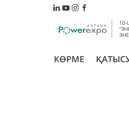
10
“ЭН
ЭНЕ
КӨРМЕ
ҚАТЫС