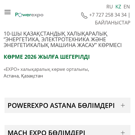
RU
KZ
EN
+7 727 258 34 34
|
БАЙЛАНЫСТАР
10-ШЫ ҚАЗАҚСТАНДЫҚ ХАЛЫҚАРАЛЫҚ
“ЭНЕРГЕТИКА, ЭЛЕКТРОТЕХНИКА ЖӘНЕ
ЭНЕРГЕТИКАЛЫҚ МАШИНА ЖАСАУ” КӨРМЕСІ
КӨРМЕ 2026 ЖЫЛҒА ШЕГЕРІЛДІ
«EXPO» халықаралық көрме орталығы
,
Астана, Қазақстан
POWEREXPO ASTANA БӨЛІМДЕРІ
MACH EXPO БӨЛІМДЕРІ