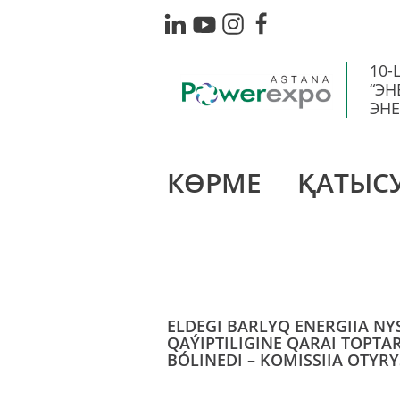
10
“ЭН
ЭНЕ
КӨРМЕ
ҚАТЫС
ELDEGI BARLYQ ENERGIIA N
QAÝIPTILIGINE QARAI TOPTA
BÓLINEDI – KOMISSIIA OTYRY