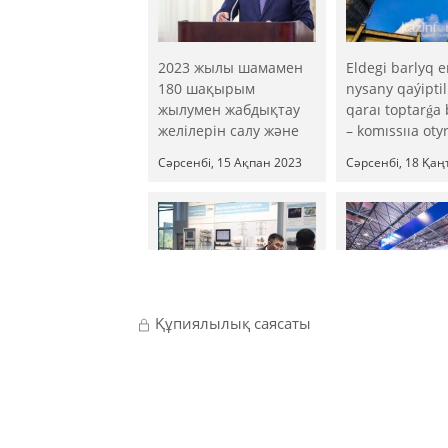
2023 жылы шамамен
Eldegi barlyq e
180 шақырым
nysany qaýiptil
жылумен жабдықтау
qaraı toptarǵa 
желілерін салу және
– komıssııa oty
реконструкциялау
Сәрсенбі, 15 Ақпан 2023
Сәрсенбі, 18 Қаң
үшін 54 жобаны іске
асыру жоспарланған
Құпиялылық саясаты
Powerexpo Astana
Қазақстанда 
2022 энергетикалық
орын алатын 
секторын дамытудың
Бірінші нөмірл
перспективалық
дайындық.
бағыттары
Бейсенбі, 28 Сәуір 2022
Бейсенбі, 27 Ма