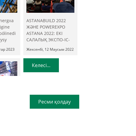
nergııa
ASTANABUILD 2022
igine
ЖӘНЕ POWEREXPO
bólinedi
ASTANA 2022: ЕКІ
rysy
САЛАЛЫҚ ЭКСПО-ІС-
ШАРАСЫНЫҢ
тар 2023
Жексенбі, 12 Маусым 2022
СИНЕРГИЯСЫ
Келесі...
Ресми қолдау
көрмелер
болады!
і
мыр 2021