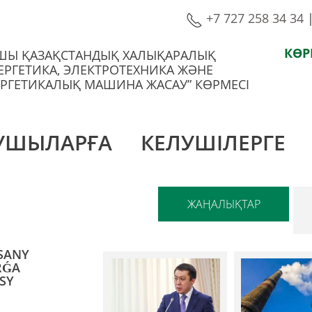
+7 727 258 34 34
КӨР
-ШЫ ҚАЗАҚСТАНДЫҚ ХАЛЫҚАРАЛЫҚ
ЕРГЕТИКА, ЭЛЕКТРОТЕХНИКА ЖӘНЕ
РГЕТИКАЛЫҚ МАШИНА ЖАСАУ” КӨРМЕСІ
УШЫЛАРҒА
КЕЛУШІЛЕРГЕ
ЖАҢАЛЫҚТАР
YSANY
RǴA
SY